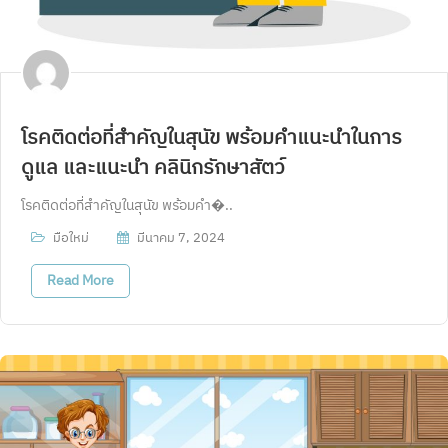
โรคติดต่อที่สำคัญในสุนัข พร้อมคำแนะนำในการ
ดูแล และแนะนำ คลินิกรักษาสัตว์
โรคติดต่อที่สำคัญในสุนัข พร้อมคำ�..
มือใหม่
มีนาคม 7, 2024
Read More