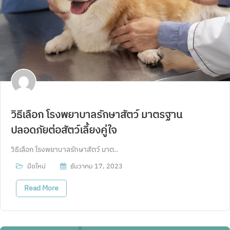
วิธีเลือก โรงพยาบาลรักษาสัตว์ มาตรฐาน
ปลอดภัยต่อสัตว์เลี้ยงคู่ใจ
วิธีเลือก โรงพยาบาลรักษาสัตว์ มาต..
มือใหม่
ธันวาคม 17, 2023
Read More