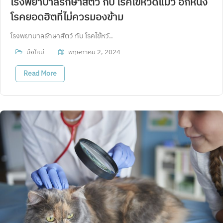
โรงพยาบาลรักษาสัตว์ กับ โรคไข้หวัดแมว อีกหนึ่ง
โรคยอดฮิตที่ไม่ควรมองข้าม
โรงพยาบาลรักษาสัตว์ กับ โรคไข้หวั..
มือใหม่
พฤษภาคม 2, 2024
Read More