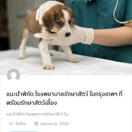
แนะนำพิกัด โรงพยาบาลรักษาสัตว์ ในกรุงเทพฯ ที่
พร้อมรักษาสัตว์เลี้ยง
แนะนำพิกัด โรงพยาบาลรักษาสัตว์ ใน..
มือใหม่
มิถุนายน 6, 2024