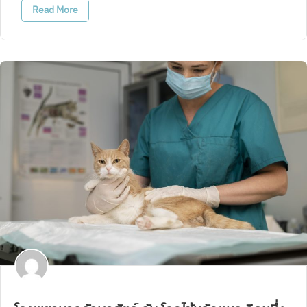
Read More