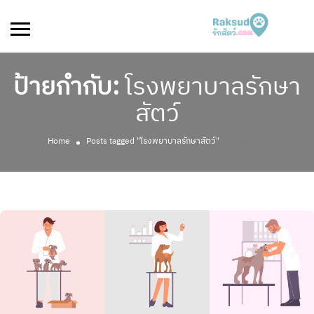
ป้ายกำกับ:
โรงพยาบาลรักษา
สัตว์
(Page 2)
Home
Posts tagged "โรงพยาบาลรักษาสัตว์"