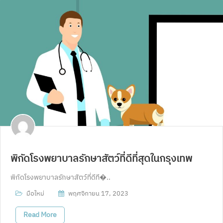
พิกัดโรงพยาบาลรักษาสัตว์ที่ดีที่สุดในกรุงเทพ
พิกัดโรงพยาบาลรักษาสัตว์ที่ดีที�..
มือใหม่
พฤศจิกายน 17, 2023
Read More