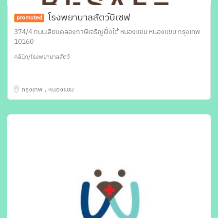
โรงพยาบาลสัตว์บีเซฟ
promoted
374/4 ถนนเลียบคลองภาษีเจริญฝั่งใต้ หนองแขม หนองแขม กรุงเทพ
10160
คลินิก/โรงพยาบาลสัตว์
กรุงเทพ
หนองแขม