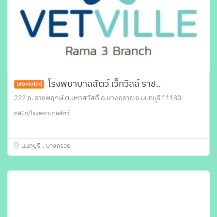
โรงพยาบาลสัตว์ เว็ทวิลล์ ราช..
promoted
222 ถ. ราชพฤกษ์ ต.มหาสวัสดิ์ อ.บางกรวย จ.นนทบุรี 11130
คลินิก/โรงพยาบาลสัตว์
นนทบุรี
บางกรวย