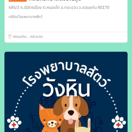
685/3 ถ.นิมิตรเมือง ต.หนองโก อ.กระนวน จ.ขอนแก่น 40170
คลินิก/โรงพยาบาลสัตว์
ขอนแก่น
กระนวน