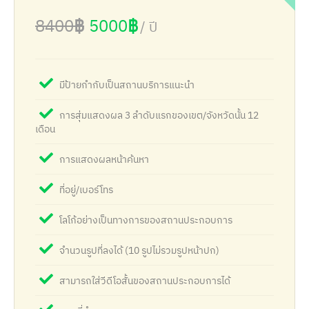
8400
฿
5000
฿
/ ปี
มีป้ายกำกับเป็นสถานบริการแนะนำ
การสุ่มแสดงผล 3 ลำดับแรกของเขต/จังหวัดนั้น 12
เดือน
การแสดงผลหน้าค้นหา
ที่อยู่/เบอร์โทร
โลโก้อย่างเป็นทางการของสถานประกอบการ
จำนวนรูปที่ลงได้ (10 รูปไม่รวมรูปหน้าปก)
สามารถใส่วีดีโอสั้นของสถานประกอบการได้