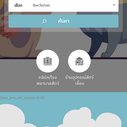
เลือก
จังหวัด/เขต
คลินิก/โรง
ร้านอุปกรณ์สัตว์
พยาบาลสัตว์
เลี้ยง
[bsa_pro_ad_space id=1]