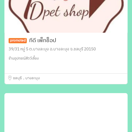
ทีดี เพ็ทช็อป
promoted
39/31 หมู่ 5 ต.บางละมุง อ.บางละมุง จ.ชลบุรี 20150
ร้านอุปกรณ์สัตว์เลี้ยง
ชลบุรี
บางละมุง