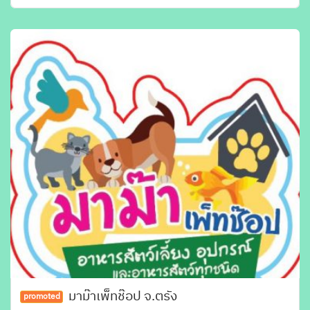
มาม๊าเพ็ทช๊อป จ.ตรัง
promoted