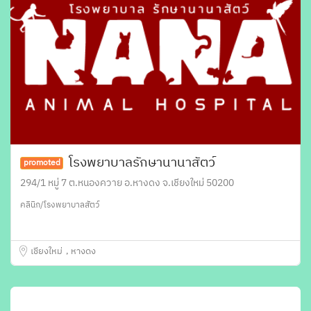
โรงพยาบาลรักษานานาสัตว์
promoted
294/1 หมู่ 7 ต.หนองควาย อ.หางดง จ.เชียงใหม่ 50200
คลินิก/โรงพยาบาลสัตว์
เชียงใหม่
หางดง