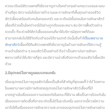
ควรจะต้องมีสัตวแพทย์ที่เชี่ยวชาญทางโรคต่างๆอย่างครบวงจรและรอบ
ด้านที่สุด มีความมั่นใจในการทำงานและการรักษาที่เห็นคุณค่าของชีวิต
สัตว์เลี้ยงเสมือนกับคนในครอบครัว และจะต้องมีขั้นตอนในการรักษาสัตว์
เลี้ยงที่ป่วยเป็นโรคต่างๆได้อย่างถูกต้องและเหมาะสม มีการฟื้นตัวอย่าง
รวดเร็ว ที่จะช่วยให้สัตว์เลี้ยงของคนที่มาใช้บริการมีสุขภาพที่ดีและ
สามารถกลับไปใช้ชีวิตกับเจ้าของได้ตามปกติ ดังนั้นจึงทำให้
โรงพยาบาล
รักษาสัตว์
เลี้ยงที่มีทีมสัตวแพทย์ที่เชี่ยวชาญในด้านการรักษาที่มีความรู้
ทางด้านโรคต่าง ๆ ของสัตว์เป็นอย่างดี ถือว่าเป็นสถาบันการรักษา
พยาบาลที่น่าใช้บริการที่สุด และมีความน่าเชื่อถือจากเจ้าของสัตว์เลี้ยงอีก
ด้วย
2.มีอุปกรณ์ในการดูแลแบบครบครัน
เรื่องอุปกรณ์ในการดูแลสัตว์เลี้ยงเป็นสิ่งที่สำคัญที่สุดเลยก็ว่าได้ โดยทาง
โรงพยาบาลควรมีการคัดสรรอุปกรณ์ในการรักษาสัตว์เลี้ยงที่ได้
มาตรฐานในเรื่องของความปลอดภัยในขณะที่ใช้งาน เพื่อเป็นการป้องกันใน
เรื่องของการติดเชื้อที่อาจจะเกิดขึ้นได้ในระดับหนึ่ง นอกจากนี้ควรมีความ
เอาใจใส่ในเรื่องของการรักษาความสะอาดของอุปกรณ์ในการรักษาอย่าง