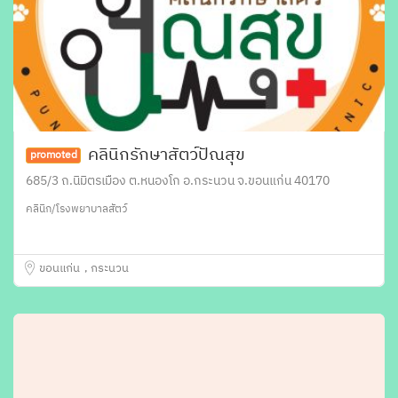
คลินิกรักษาสัตว์ปัณสุข
promoted
685/3 ถ.นิมิตรเมือง ต.หนองโก อ.กระนวน จ.ขอนแก่น 40170
คลินิก/โรงพยาบาลสัตว์
ขอนแก่น
กระนวน