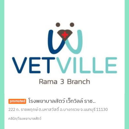
โรงพยาบาลสัตว์ เว็ทวิลล์ ราช..
promoted
222 ถ. ราชพฤกษ์ ต.มหาสวัสดิ์ อ.บางกรวย จ.นนทบุรี 11130
คลินิก/โรงพยาบาลสัตว์