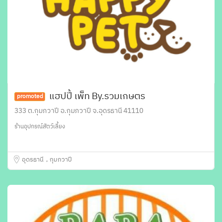
แฮปปี้ เพ็ท By.รวมเกษตร
promoted
333 ต.กุมภวาปี อ.กุมภวาปี จ.อุดรธานี 41110
ร้านอุปกรณ์สัตว์เลี้ยง
อุดรธานี
กุมภวาปี