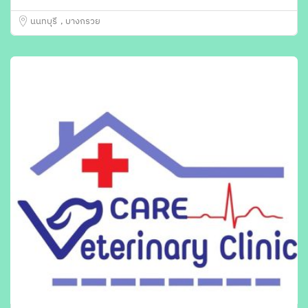
นนทบุรี
บางกรวย