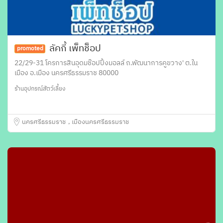
ลัคกี้ เพ็ทช็อป
promoted
22/29-31 โครการสินอุดมช๊อปปิ้งมอลล์ ถ.พัฒนาการคูขวาง' ต.ใน
เมือง อ.เมือง นครศรีธรรมราช 80000
ร้านอุปกรณ์สัตว์เลี้ยง
นครศรีธรรมราช
เมืองนครศรีธรรมราช