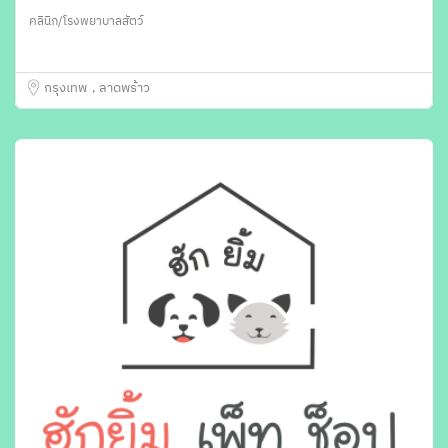
คลินิก/โรงพยาบาลสัตว์
กรุงเทพ
ลาดพร้าว