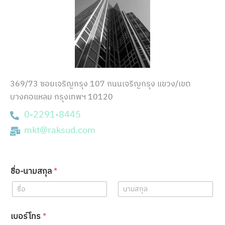
369/73 ซอยเจริญกรุง 107 ถนนเจริญกรุง แขวง/เขต
บางคอแหลม กรุงเทพฯ 10120
0-2291-8445
mkt@raksud.com
ชื่อ-นามสกุล
*
First
Last
เบอร์โทร
*