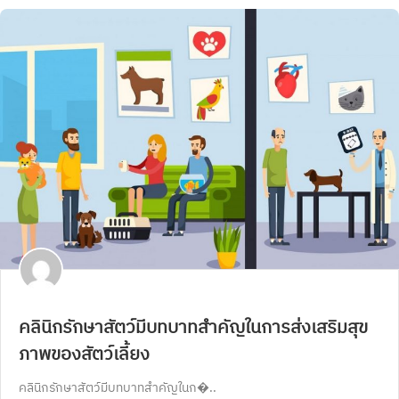
คลินิกรักษาสัตว์มีบทบาทสำคัญในการส่งเสริมสุข
ภาพของสัตว์เลี้ยง
คลินิกรักษาสัตว์มีบทบาทสำคัญในก�..