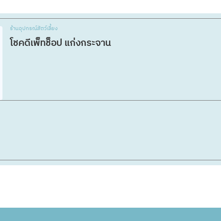
ร้านอุปกรณ์สัตว์เลี้ยง
โชคดีเพ็ทช็อป แก่งกระจาน