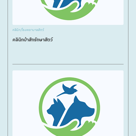
คลินิก/โรงพยาบาลสัตว์
คลินิกป่าสักรักษาสัตว์