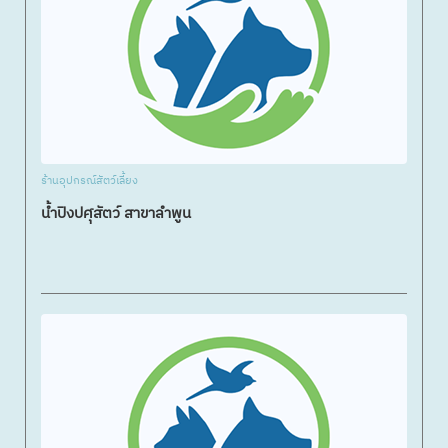
ร้านอุปกรณ์สัตว์เลี้ยง
น้ำปิงปศุสัตว์ สาขาลำพูน