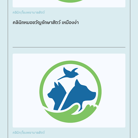
คลินิก/โรงพยาบาลสัตว์
คลินิกหมอขวัญรักษาสัตว์ เหมืองง่า
คลินิก/โรงพยาบาลสัตว์