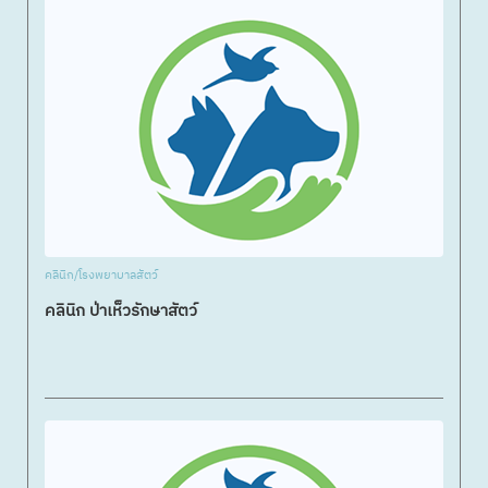
คลินิก/โรงพยาบาลสัตว์
คลินิก ป่าเห็วรักษาสัตว์