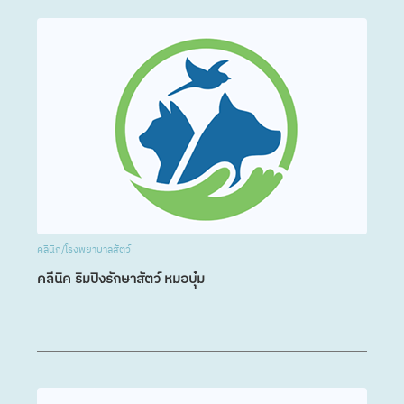
คลินิก/โรงพยาบาลสัตว์
คลีนิค ริมปิงรักษาสัตว์ หมอบุ๋ม