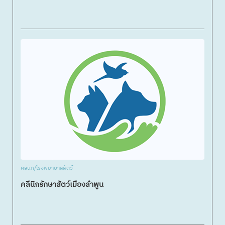
คลินิก/โรงพยาบาลสัตว์
คลีนิกรักษาสัตว์เมืองลำพูน