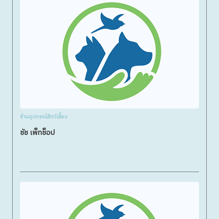
ร้านอุปกรณ์สัตว์เลี้ยง
ชัช เพ็ทช็อป