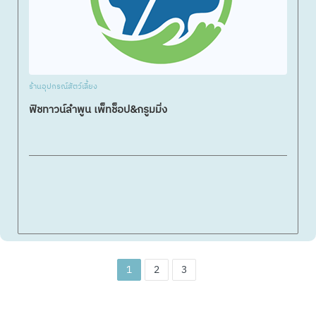
ร้านอุปกรณ์สัตว์เลี้ยง
ฟิชทาวน์ลำพูน เพ็ทช็อป&กรูมมิ่ง
1
2
3