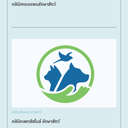
คลินิกหมอแพนรักษาสัตว์
คลินิก/โรงพยาบาลสัตว์
คลินิกเพทส์สไมล์ รักษาสัตว์