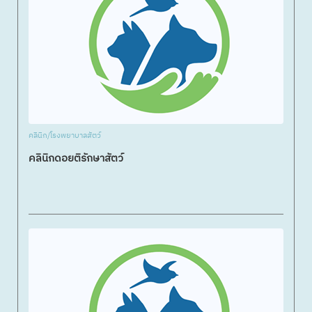
คลินิก/โรงพยาบาลสัตว์
คลินิกดอยติรักษาสัตว์