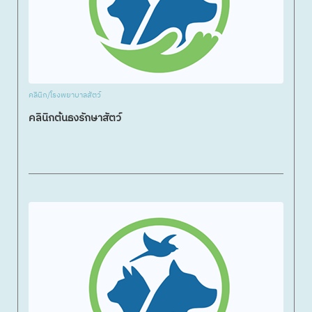
คลินิก/โรงพยาบาลสัตว์
คลินิกต้นธงรักษาสัตว์