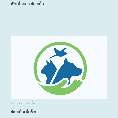
พีทเพ็ทแคร์ ร้อยเอ็ด
ร้านอุปกรณ์สัตว์เลี้ยง
ร้อยเอ็ดเพ็ทช็อป