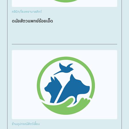
คลินิก/โรงพยาบาลสัตว์
ดนัยสัตวแพทย์ร้อยเอ็ด
ร้านอุปกรณ์สัตว์เลี้ยง