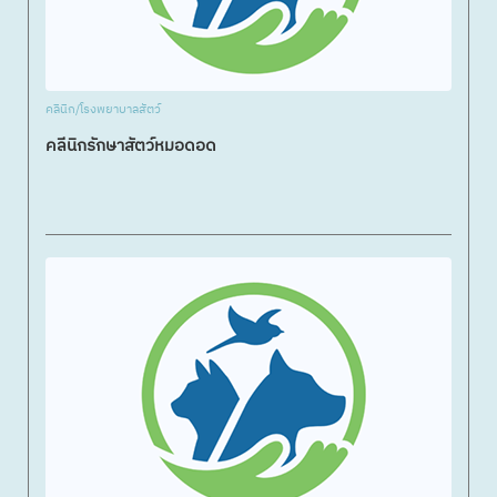
คลินิก/โรงพยาบาลสัตว์
คลีนิกรักษาสัตว์หมอดอด