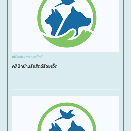
คลินิก/โรงพยาบาลสัตว์
คลินิกบ้านรักสัตว์ร้อยเอ็ด