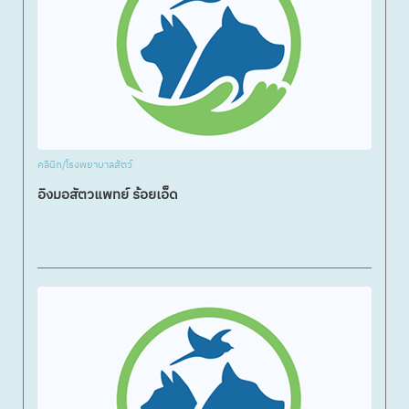
คลินิก/โรงพยาบาลสัตว์
อิงมอสัตวแพทย์ ร้อยเอ็ด