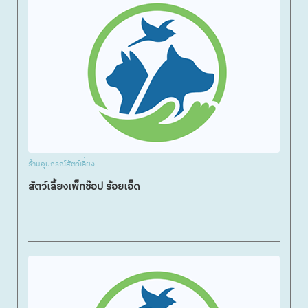
ร้านอุปกรณ์สัตว์เลี้ยง
สัตว์เลี้ยงเพ็ทช๊อป ร้อยเอ็ด