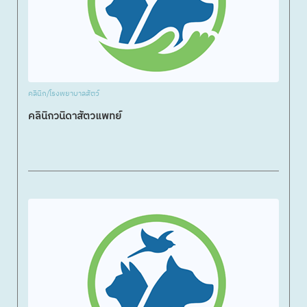
คลินิก/โรงพยาบาลสัตว์
คลินิกวนิดาสัตวแพทย์