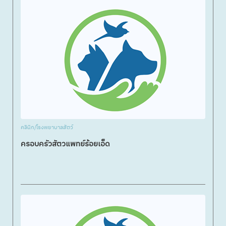
คลินิก/โรงพยาบาลสัตว์
ครอบครัวสัตวแพทย์ร้อยเอ็ด