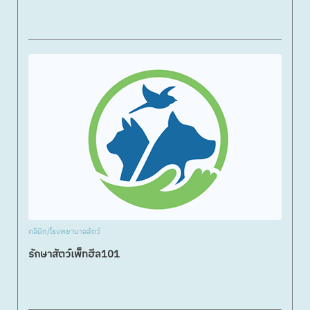
คลินิก/โรงพยาบาลสัตว์
รักษาสัตว์เพ็ทฮีล101