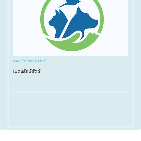
คลินิก/โรงพยาบาลสัตว์
เบตงรักษ์สัตว์