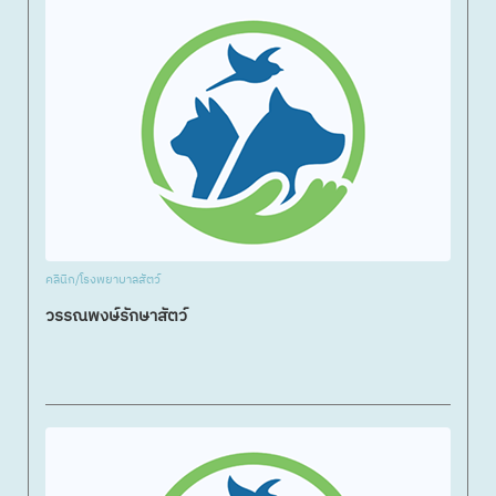
คลินิก/โรงพยาบาลสัตว์
วรรณพงษ์รักษาสัตว์