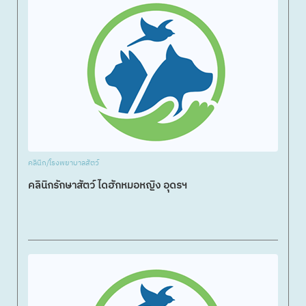
คลินิก/โรงพยาบาลสัตว์
คลินิกรักษาสัตว์ ไดฮักหมอหญิง อุดรฯ