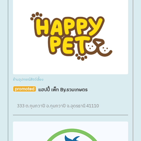
ร้านอุปกรณ์สัตว์เลี้ยง
promoted
แฮปปี้ เพ็ท By.รวมเกษตร
333 ต.กุมภวาปี อ.กุมภวาปี จ.อุดรธานี 41110