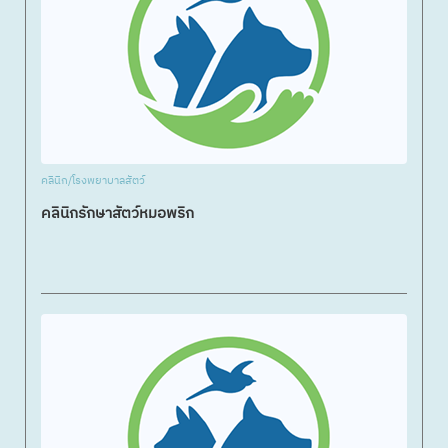
คลินิก/โรงพยาบาลสัตว์
คลินิกรักษาสัตว์หมอพริก