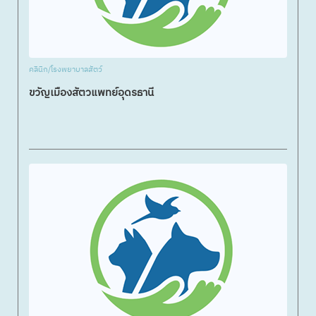
คลินิก/โรงพยาบาลสัตว์
ขวัญเมืองสัตวแพทย์อุดรธานี