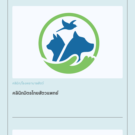
คลินิก/โรงพยาบาลสัตว์
คลินิกมิตรไทยสัตวแพทย์