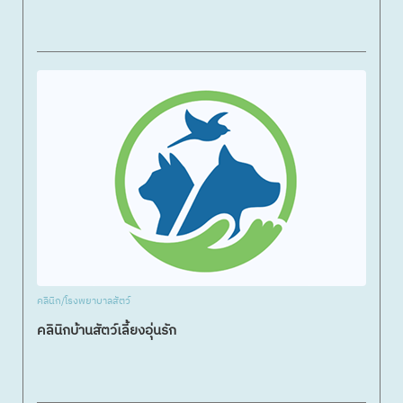
คลินิก/โรงพยาบาลสัตว์
คลินิกบ้านสัตว์เลี้ยงอุ่นรัก