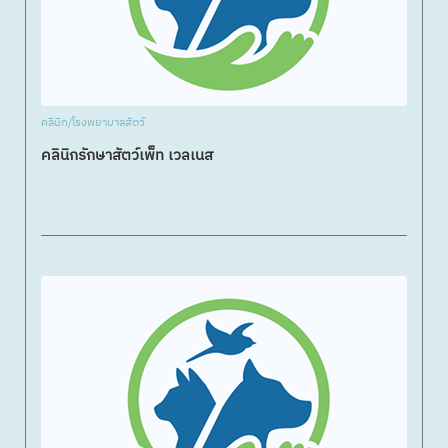
คลินิก/โรงพยาบาลสัตว์
คลินิกรักษาสัตว์เพ็ท เวลเนส