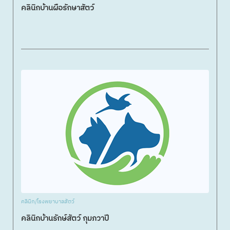
คลินิกบ้านผือรักษาสัตว์
คลินิก/โรงพยาบาลสัตว์
คลินิกบ้านรักษ์สัตว์ กุมภวาปี