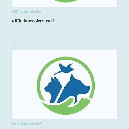
คลินิก/โรงพยาบาลสัตว์
คลินิกธันยพรสัตวแพทย์
คลินิก/โรงพยาบาลสัตว์