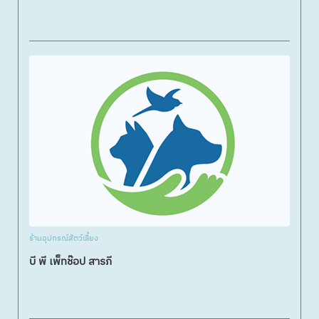
ร้านอุปกรณ์สัตว์เลี้ยง
บี พี เพ็ทช๊อป สารภี