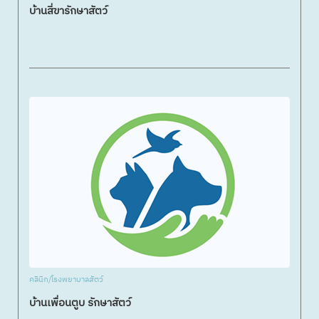
บ้านสี่ขารักษาสัตว์
คลินิก/โรงพยาบาลสัตว์
บ้านเพื่อนตูบ รักษาสัตว์