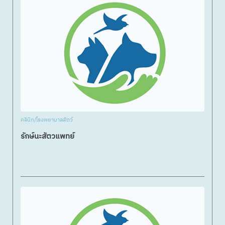
คลินิก/โรงพยาบาลสัตว์
รักษ์นะสัตวแพทย์