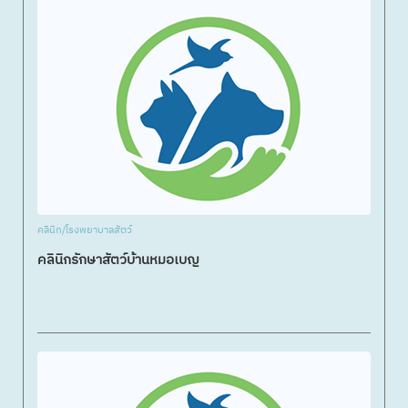
คลินิก/โรงพยาบาลสัตว์
คลินิกรักษาสัตว์บ้านหมอเบญ