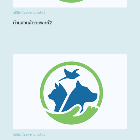
คลินิก/โรงพยาบาลสัตว์
บ้านสวนสัตวแพทย์2
คลินิก/โรงพยาบาลสัตว์