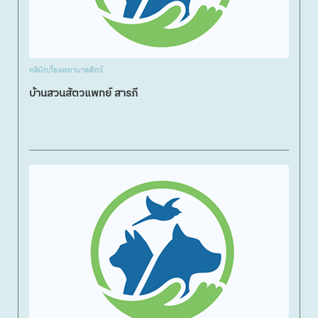
คลินิก/โรงพยาบาลสัตว์
บ้านสวนสัตวแพทย์ สารภี