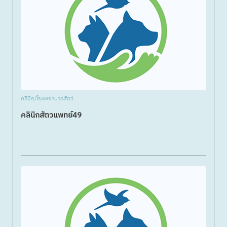
คลินิก/โรงพยาบาลสัตว์
คลินิกสัตวแพทย์49