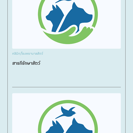
คลินิก/โรงพยาบาลสัตว์
สารภีรักษาสัตว์