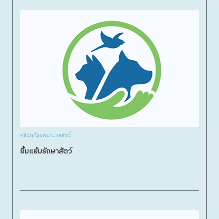
คลินิก/โรงพยาบาลสัตว์
ยิ้มแย้มรักษาสัตว์