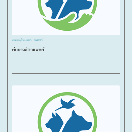
คลินิก/โรงพยาบาลสัตว์
ต้นยางสัตวแพทย์