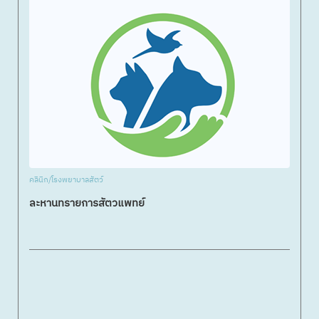
คลินิก/โรงพยาบาลสัตว์
ละหานทรายการสัตวแพทย์