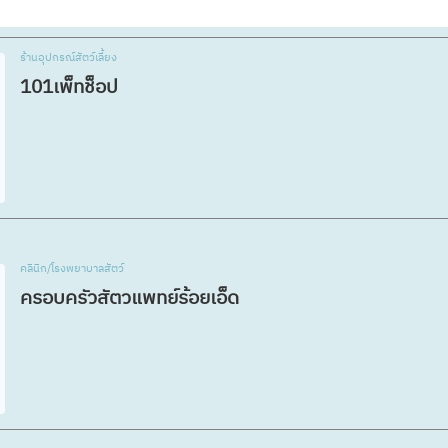
ร้านอุปกรณ์สัตว์เลี้ยง
101เพ็ทช็อป
คลินิก/โรงพยาบาลสัตว์
ครอบครัวสัตวแพทย์ร้อยเอ็ด