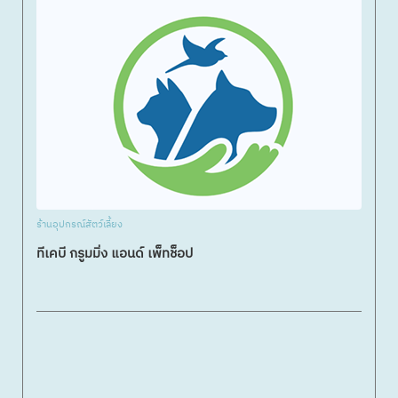
ร้านอุปกรณ์สัตว์เลี้ยง
ทีเคบี กรูมมิ่ง แอนด์ เพ็ทช็อป