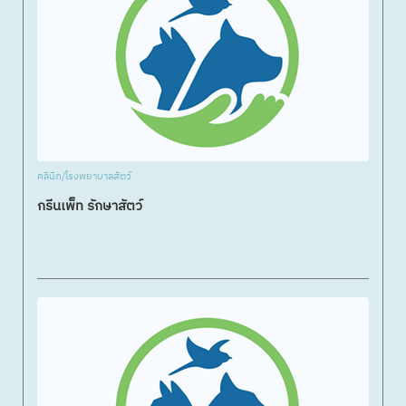
คลินิก/โรงพยาบาลสัตว์
กรีนเพ็ท รักษาสัตว์