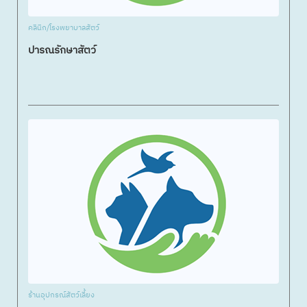
คลินิก/โรงพยาบาลสัตว์
ปารณรักษาสัตว์
ร้านอุปกรณ์สัตว์เลี้ยง