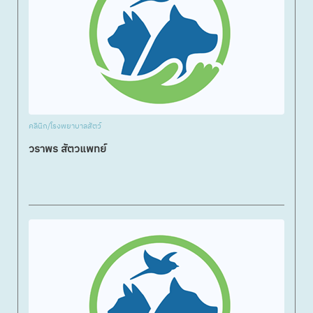
คลินิก/โรงพยาบาลสัตว์
วราพร สัตวแพทย์