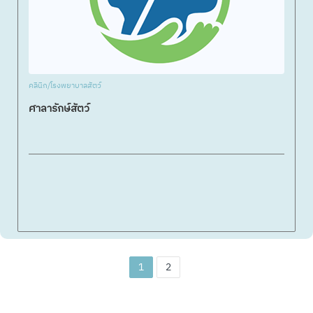
คลินิก/โรงพยาบาลสัตว์
ศาลารักษ์สัตว์
1
2