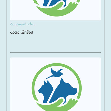
ร้านอุปกรณ์สัตว์เลี้ยง
ตัวตอ เพ็ทช็อป