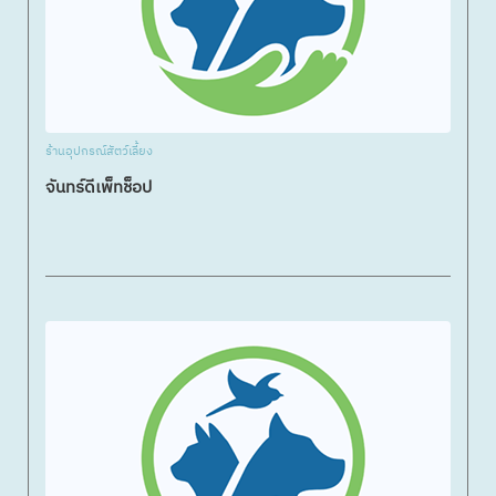
ร้านอุปกรณ์สัตว์เลี้ยง
จันทร์ดีเพ็ทช็อป