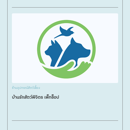
ร้านอุปกรณ์สัตว์เลี้ยง
บ้านรักสัตว์พิจิตร เพ็ทช็อป