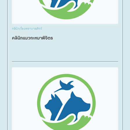
คลินิก/โรงพยาบาลสัตว์
คลินิกแมวกะหมาพิจิตร