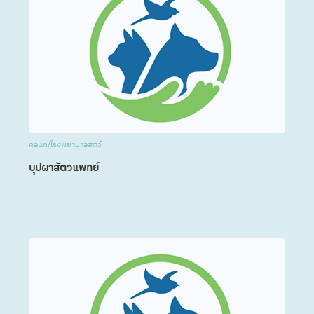
คลินิก/โรงพยาบาลสัตว์
บุปผาสัตวแพทย์