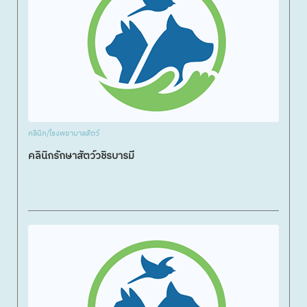
คลินิก/โรงพยาบาลสัตว์
คลินิกรักษาสัตว์วชิรบารมี