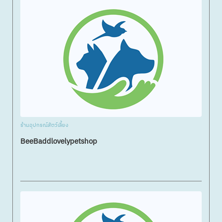
ร้านอุปกรณ์สัตว์เลี้ยง
BeeBaddlovelypetshop