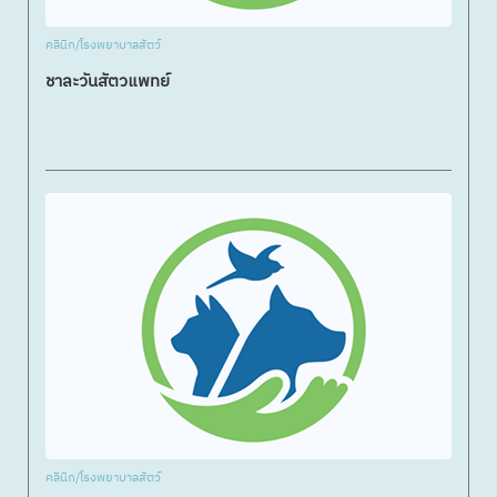
คลินิก/โรงพยาบาลสัตว์
ชาละวันสัตวแพทย์
คลินิก/โรงพยาบาลสัตว์