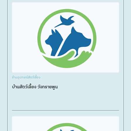
ร้านอุปกรณ์สัตว์เลี้ยง
บ้านสัตว์เลี้ยง วังทรายพูน