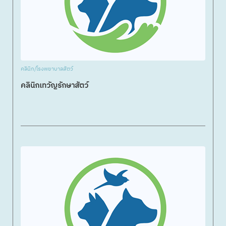
คลินิก/โรงพยาบาลสัตว์
คลินิกเทวัญรักษาสัตว์