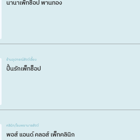
นานาเพ็ทช็อป พานทอง
ร้านอุปกรณ์สัตว์เลี้ยง
ปั้นรักเพ็ทช็อป
คลินิก/โรงพยาบาลสัตว์
พอส์ แอนด์ คลอส์ เพ็ทคลินิก