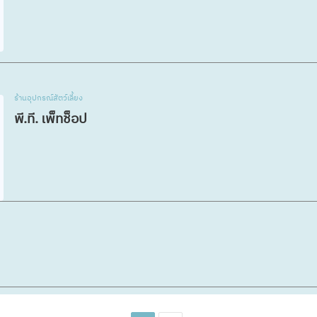
ร้านอุปกรณ์สัตว์เลี้ยง
พี.ที. เพ็ทช็อป