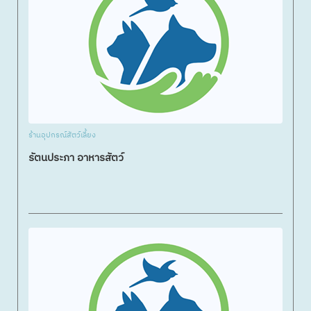
ร้านอุปกรณ์สัตว์เลี้ยง
รัตนประภา อาหารสัตว์