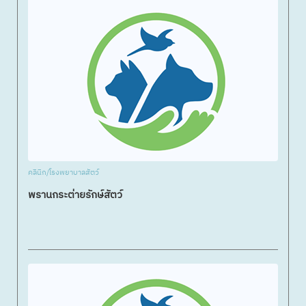
คลินิก/โรงพยาบาลสัตว์
พรานกระต่ายรักษ์สัตว์