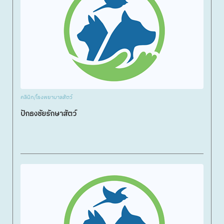
คลินิก/โรงพยาบาลสัตว์
ปักธงชัยรักษาสัตว์