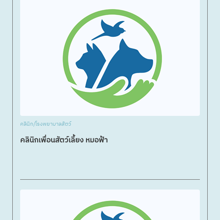
คลินิก/โรงพยาบาลสัตว์
คลินิกเพื่อนสัตว์เลี้ยง หมอฟ้า