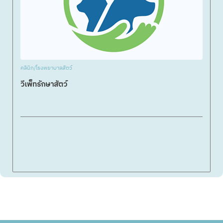
คลินิก/โรงพยาบาลสัตว์
วีเพ็ทรักษาสัตว์