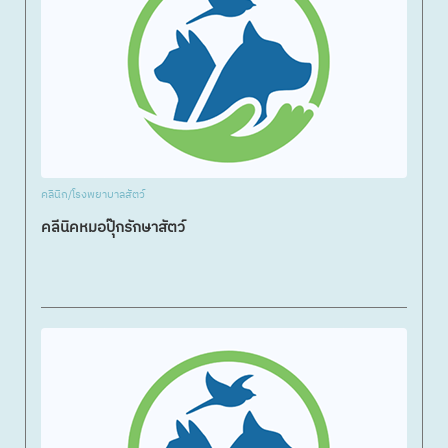
คลินิก/โรงพยาบาลสัตว์
คลีนิคหมอปุ๊กรักษาสัตว์