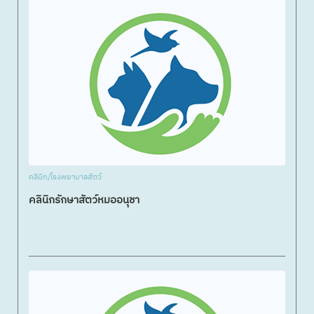
คลินิก/โรงพยาบาลสัตว์
คลินิกรักษาสัตว์หมออนุชา