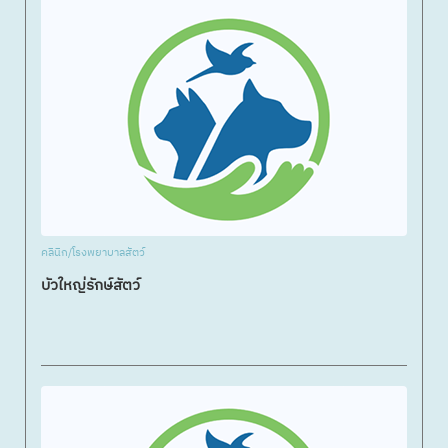
คลินิก/โรงพยาบาลสัตว์
บัวใหญ่รักษ์สัตว์