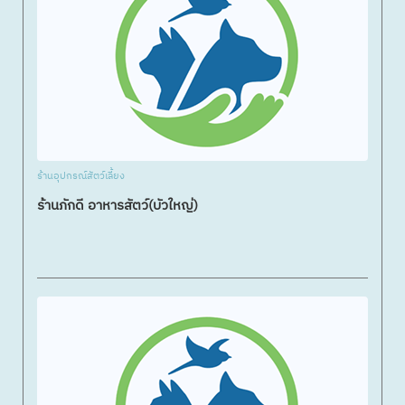
ร้านอุปกรณ์สัตว์เลี้ยง
ร้านภักดี อาหารสัตว์(บัวใหญ่)