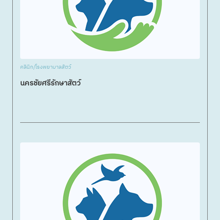
คลินิก/โรงพยาบาลสัตว์
นครชัยศรีรักษาสัตว์