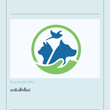
ร้านอุปกรณ์สัตว์เลี้ยง
เอ.พี.เพ็ทช็อป