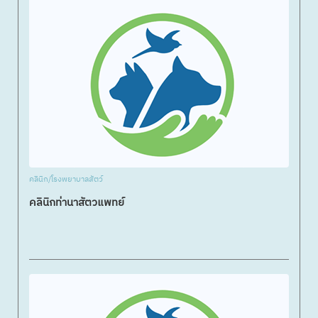
คลินิก/โรงพยาบาลสัตว์
คลินิกท่านาสัตวแพทย์