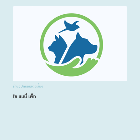
ร้านอุปกรณ์สัตว์เลี้ยง
โซ แมนี่ เพ็ท