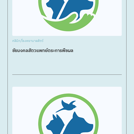
คลินิก/โรงพยาบาลสัตว์
ชัยมงคลสัตวแพทย์ตระการพืชผล