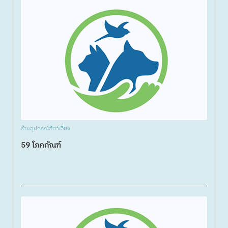
ร้านอุปกรณ์สัตว์เลี้ยง
59 โภคภัณฑ์