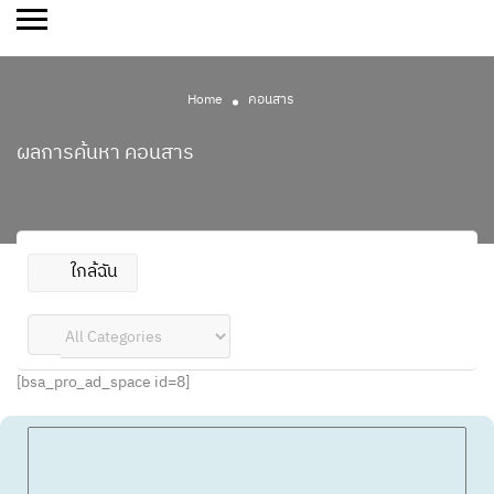
Home
คอนสาร
ผลการค้นหา
คอนสาร
ใกล้ฉัน
[bsa_pro_ad_space id=8]