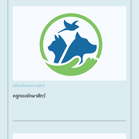
คลินิก/โรงพยาบาลสัตว์
ครูทองรักษาสัตว์