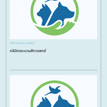
คลินิก/โรงพยาบาลสัตว์
คลินิกกระนวนสัตวแพทย์