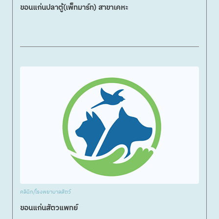
ขอนแก่นปลาตู้(เพ็ทมาร์ท) สาขาเคหะ
คลินิก/โรงพยาบาลสัตว์
ขอนแก่นสัตวแพทย์