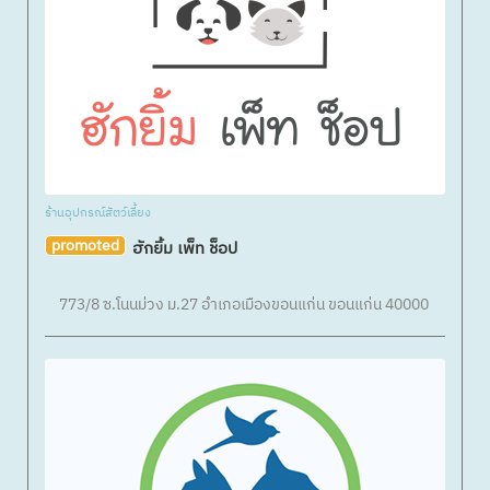
ร้านอุปกรณ์สัตว์เลี้ยง
promoted
ฮักยิ้ม เพ็ท ช็อป
773/8 ซ.โนนม่วง ม.27 อำเภอเมืองขอนแก่น ขอนแก่น 40000