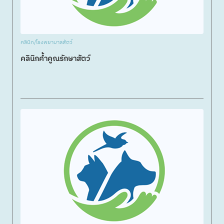
คลินิก/โรงพยาบาลสัตว์
คลินิกค้ำคูณรักษาสัตว์