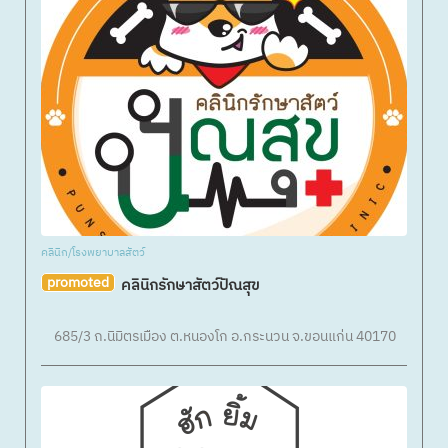
คลินิก/โรงพยาบาลสัตว์
promoted
คลินิกรักษาสัตว์ปัณสุข
685/3 ถ.นิมิตรเมือง ต.หนองโก อ.กระนวน จ.ขอนแก่น 40170