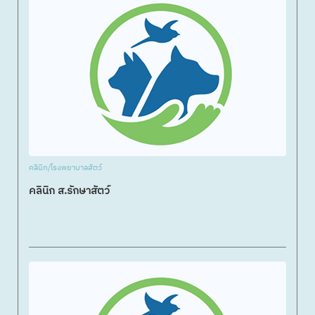
คลินิก/โรงพยาบาลสัตว์
คลินิก ส.รักษาสัตว์