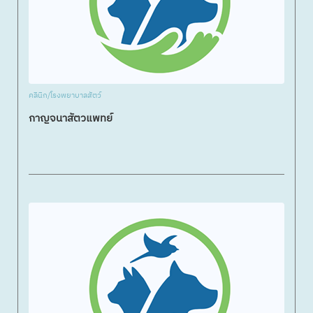
คลินิก/โรงพยาบาลสัตว์
กาญจนาสัตวแพทย์