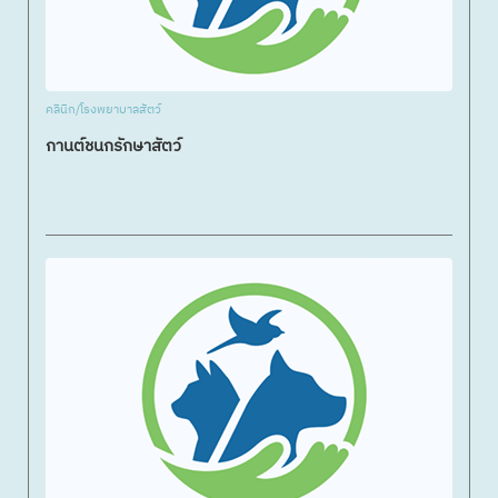
คลินิก/โรงพยาบาลสัตว์
กานต์ชนกรักษาสัตว์