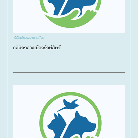
คลินิก/โรงพยาบาลสัตว์
คลินิกกลางเมืองรักษ์สัตว์