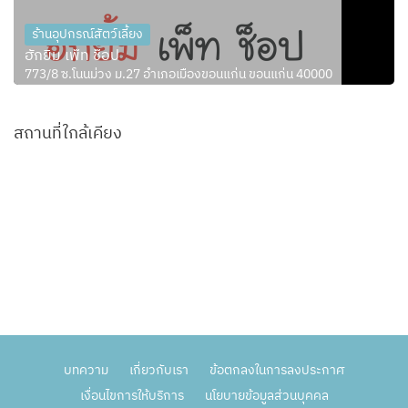
ร้านอุปกรณ์สัตว์เลี้ยง
ฮักยิ้ม เพ็ท ช็อป
773/8 ซ.โนนม่วง ม.27 อำเภอเมืองขอนแก่น ขอนแก่น 40000
สถานที่ใกล้เคียง
บทความ
เกี่ยวกับเรา
ข้อตกลงในการลงประกาศ
เงื่อนไขการให้บริการ
นโยบายข้อมูลส่วนบุคคล