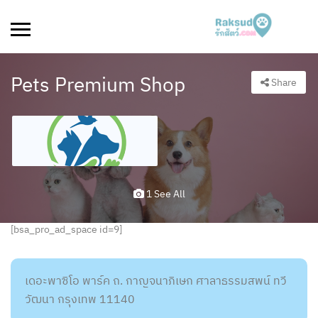
Pets Premium Shop
Share
1 See All
[bsa_pro_ad_space id=9]
เดอะพาซิโอ พาร์ค ถ. กาญจนาภิเษก ศาลาธรรมสพน์ ทวี
วัฒนา กรุงเทพ 11140