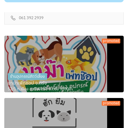
061 392 2939
promoted
ร้านอุปกรณ์สัตว์เลี้ยง
มาม๊าเพ็ทช๊อป จ.ตรัง
52/1 ต.เมือง อ.เมืองตรัง จ.ตรัง 92000
promoted