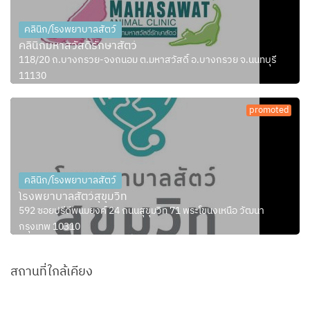
คลินิก/โรงพยาบาลสัตว์
คลินิกมหาสวัสดิ์รักษาสัตว์
118/20 ถ.บางกรวย-จงถนอม ต.มหาสวัสดิ์ อ.บางกรวย จ.นนทบุรี
11130
promoted
คลินิก/โรงพยาบาลสัตว์
โรงพยาบาลสัตว์สุขุมวิท
592 ซอยปรีดีพนมยงค์ 24 ถนนสุขุมวิท 71 พระโขนงเหนือ วัฒนา
กรุงเทพ 10310
สถานที่ใกล้เคียง