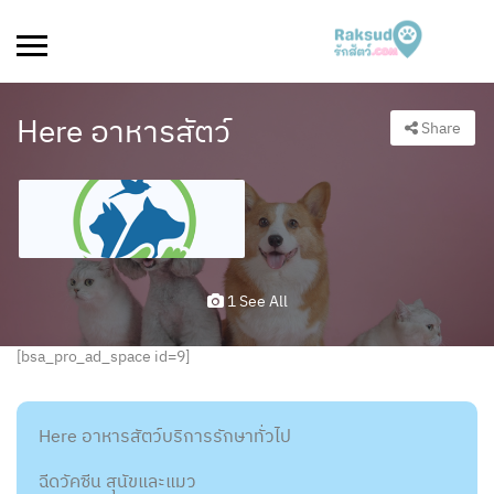
Here อาหารสัตว์
Share
1 See All
[bsa_pro_ad_space id=9]
Here อาหารสัตว์บริการรักษาทั่วไป
ฉีดวัคซีน สุนัขและแมว