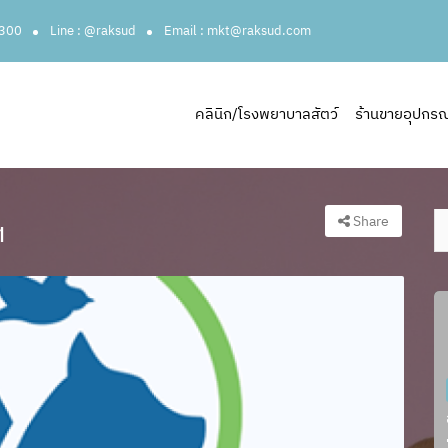
3300
Line : @raksud
Email : mkt@raksud.com
คลินิก/โรงพยาบาลสัตว์
ร้านขายอุปกรณ์ส
Share
ฯ