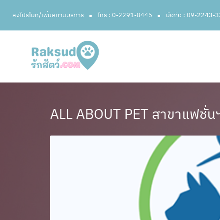
ลงโปรโมท/เพิ่มสถานบริการ
โทร : 0-2291-8445
มือถือ : 09-2243-
ALL ABOUT PET สาขาแฟชั่น