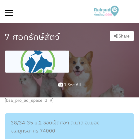
7 ศอกรักษ์สัตว์
Share
1 See All
[bsa_pro_ad_space id=9]
38/34-35 ม.2 ซอยเจ็ดศอก ต.นาดี อ.เมือง
จ.สมุทรสาคร 74000