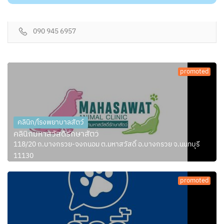
090 945 6957
promoted
คลินิก/โรงพยาบาลสัตว์
คลินิกมหาสวัสดิ์รักษาสัตว์
118/20 ถ.บางกรวย-จงถนอม ต.มหาสวัสดิ์ อ.บางกรวย จ.นนทบุรี
11130
promoted