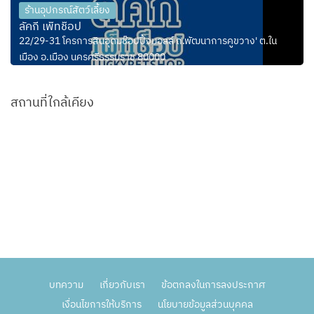
ร้านอุปกรณ์สัตว์เลี้ยง
ลัคกี้ เพ็ทช็อป
22/29-31 โครการสินอุดมช๊อปปิ้งมอลล์ ถ.พัฒนาการคูขวาง' ต.ใน
เมือง อ.เมือง นครศรีธรรมราช 80000
สถานที่ใกล้เคียง
บทความ
เกี่ยวกับเรา
ข้อตกลงในการลงประกาศ
เงื่อนไขการให้บริการ
นโยบายข้อมูลส่วนบุคคล