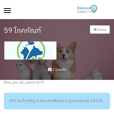
59 โภคภัณฑ์
Share
1 See All
[bsa_pro_ad_space id=9]
355 ต.คำเจริญ อ.ตระการพืชผล จ.อุบลราชธานี 34130