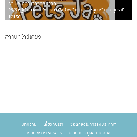
ร้านเพ็ทจ้า ตลาดชัชวาล
99/9 หมู่บ้าน ตลาดชัชวาล ต.บึงคำพร้อย อ.ลาดหลุมแก้ว จ.ปทุมธานี
12150
สถานที่ใกล้เคียง
บทความ
เกี่ยวกับเรา
ข้อตกลงในการลงประกาศ
เงื่อนไขการให้บริการ
นโยบายข้อมูลส่วนบุคคล