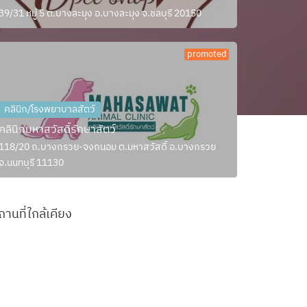
39/31 หมู่ 5 ต.บางละมุง อ.บางละมุง จ.ชลบุรี 20150
promoted
คลินิก/โรงพยาบาลสัตว์
คลินิกมหาสวัสดิ์รักษาสัตว์
118/20 ถ.บางกรวย-จงถนอม ต.มหาสวัสดิ์ อ.บางกรวย
จ.นนทบุรี 11130
ถานที่ใกล้เคียง