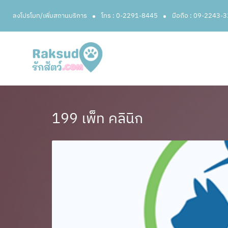
ลงโปรโมท/เพิ่มสถานบริการ
โทร : 0-2291-8445
มือถือ : 09-2243-
199 เพ็ท คลินิก