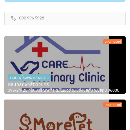
090 996 5928
promoted
คลินิก/โรงพยาบาลสัตว์
คลินิกรักษาสัตว์วีแคร์
395/24-25 ถนนบรรณาการ ต.ในเมือง อ.เมืองชัยภูมิ จ.ชัยภูมิ 36000
promoted