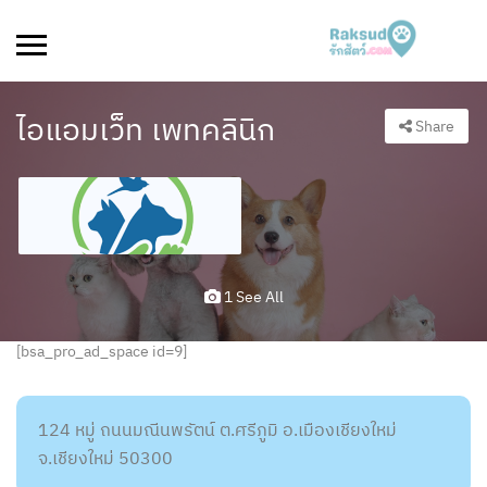
ไอแอมเว็ท เพทคลินิก
Share
1 See All
[bsa_pro_ad_space id=9]
124 หมู่ ถนนมณีนพรัตน์ ต.ศรีภูมิ อ.เมืองเชียงใหม่
จ.เชียงใหม่ 50300