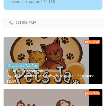
อ.บางกรวย จ.นนทบุรี 11130
081 806 7929
promoted
ร้านอุปกรณ์สัตว์เลี้ยง
ร้านเพ็ทจ้า ตลาดชัชวาล
99/9 หมู่บ้าน ตลาดชัชวาล ต.บึงคำพร้อย อ.ลาดหลุมแก้ว จ.ปทุมธานี
12150
promoted