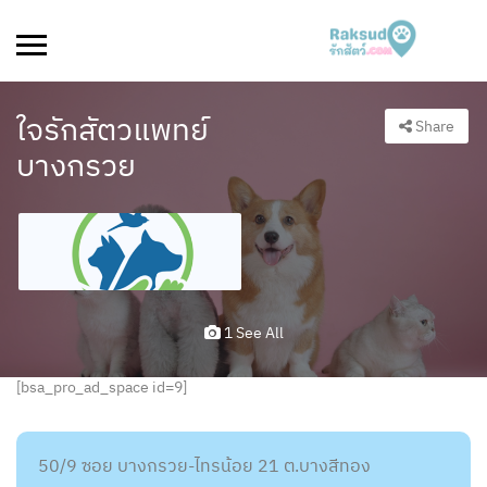
ใจรักสัตวแพทย์
Share
บางกรวย
1 See All
[bsa_pro_ad_space id=9]
50/9 ซอย บางกรวย-ไทรน้อย 21 ต.บางสีทอง