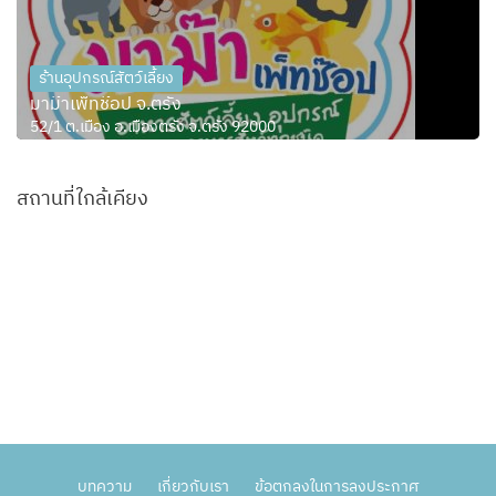
ร้านอุปกรณ์สัตว์เลี้ยง
มาม๊าเพ็ทช๊อป จ.ตรัง
52/1 ต.เมือง อ.เมืองตรัง จ.ตรัง 92000
สถานที่ใกล้เคียง
บทความ
เกี่ยวกับเรา
ข้อตกลงในการลงประกาศ