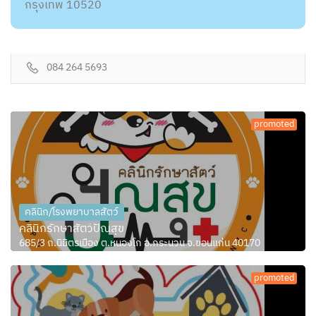
กรุงเทพ 10520
084 264 5693
promoted
คลินิก/โรงพยาบาลสัตว์
คลินิกรักษาสัตว์ปัณสุข
685/3 ถ.นิมิตรเมือง ต.หนองโก อ.กระนวน จ.ขอนแก่น 40170
promoted