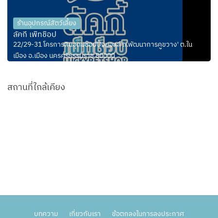
ร้านอุปกรณ์สัตว์เลี้ยง
ลัคกี้ เพ็ทช็อป
22/29-31 โครการสินอุดมช๊อปปิ้งมอลล์ ถ.พัฒนาการคูขวาง' ต.ใน
เมือง อ.เมือง นครศรีธรรมราช 80000
สถานที่ใกล้เคียง
บทความ
เกี่ยวกับเรา
ข้อตกลงในการลงประกาศ