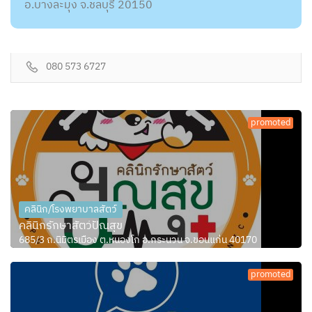
อ.บางละมุง จ.ชลบุรี 20150
080 573 6727
promoted
คลินิก/โรงพยาบาลสัตว์
คลินิกรักษาสัตว์ปัณสุข
685/3 ถ.นิมิตรเมือง ต.หนองโก อ.กระนวน จ.ขอนแก่น 40170
promoted