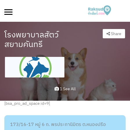
โรงพยาบาลสัตว์
Share
สยามคันทรี
1 See All
[bsa_pro_ad_space id=9]
173/16-17 หมู่ 6 ถ. พรประภานิมิตร ต.หนองปรือ