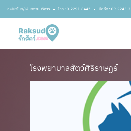
ลงโปรโมท/เพิ่มสถานบริการ
โทร : 0-2291-8445
มือถือ : 09-2243-
โรงพยาบาลสัตว์ศิริราษฏร์