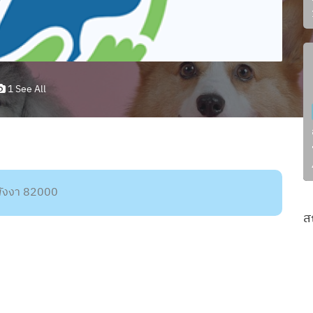
1 See All
.พังงา 82000
ส