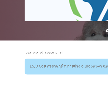
[bsa_pro_ad_space id=9]
15/3 ซอย ศิริราษฎร์ ต.ท้ายช้าง อ.เมืองพังงา จ