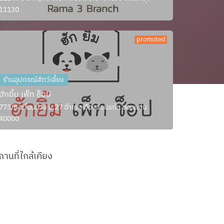
11130
promoted
ร้านอุปกรณ์สัตว์เลี้ยง
ฮักยิ้ม เพ็ท ช็อป
773/8 ซ.โนนม่วง ม.27 อำเภอเมืองขอนแก่น ขอนแก่น
40000
ถานที่ใกล้เคียง