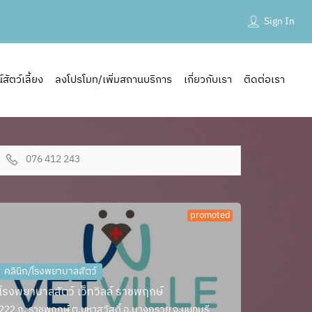
Sign In
ัตว์เลี้ยง
ลงโปรโมท/เพิ่มสถานบริการ
เกี่ยวกับเรา
ติดต่อเรา
076 412 243
promoted
คลินิก/โรงพยาบาลสัตว์
โรงพยาบาลสัตว์ เว็ทวิลล์ ราชพฤกษ์
222 ถ. ราชพฤกษ์ ต.มหาสวัสดิ์ อ.บางกรวย จ.นนทบุรี