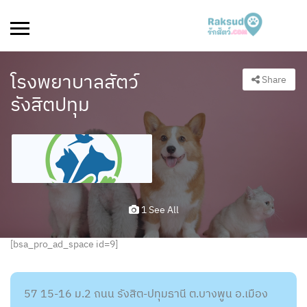
โรงพยาบาลสัตว์
Share
รังสิตปทุม
1 See All
[bsa_pro_ad_space id=9]
57 15-16 ม.2 ถนน รังสิต-ปทุมธานี ต.บางพูน อ.เมือง