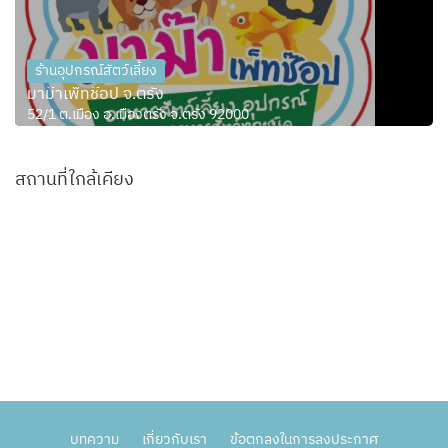
ร้านอุปกรณ์สัตว์เลี้ยง
มาม๊าเพ็ทช๊อป จ.ตรัง
52/1 ต.เมือง อ.เมืองตรัง จ.ตรัง 92000
สถานที่ใกล้เคียง
บทความ
เกี่ยวกับเรา
ข้อตกลงในการลงประกาศ