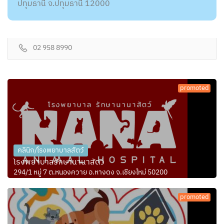
ปทุมธานี จ.ปทุมธานี 12000
02 958 8990
promoted
คลินิก/โรงพยาบาลสัตว์
โรงพยาบาลรักษานานาสัตว์
294/1 หมู่ 7 ต.หนองควาย อ.หางดง จ.เชียงใหม่ 50200
promoted