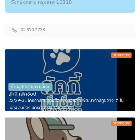
วังทองหลาง กรุงเทพ 10310
02 370 2738
promoted
ร้านอุปกรณ์สัตว์เลี้ยง
ลัคกี้ เพ็ทช็อป
22/29-31 โครการสินอุดมช๊อปปิ้งมอลล์ ถ.พัฒนาการคูขวาง' ต.ใน
เมือง อ.เมือง นครศรีธรรมราช 80000
promoted