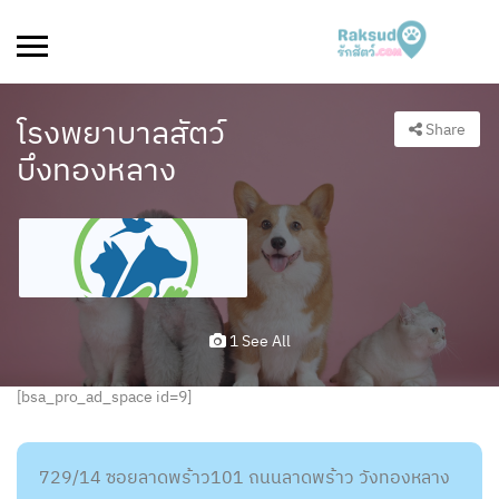
โรงพยาบาลสัตว์
Share
บึงทองหลาง
1 See All
[bsa_pro_ad_space id=9]
729/14 ซอยลาดพร้าว101 ถนนลาดพร้าว วังทองหลาง