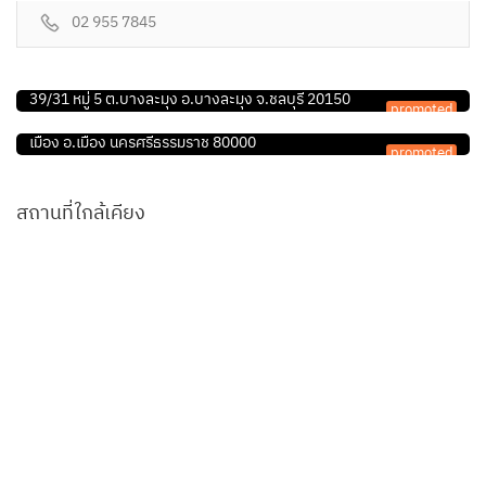
02 955 7845
ร้านอุปกรณ์สัตว์เลี้ยง
ร้านอุปกรณ์สัตว์เลี้ยง
ทีดี เพ็ทช็อป
ลัคกี้ เพ็ทช็อป
39/31 หมู่ 5 ต.บางละมุง อ.บางละมุง จ.ชลบุรี 20150
promoted
22/29-31 โครการสินอุดมช๊อปปิ้งมอลล์ ถ.พัฒนาการคูขวาง' ต.ใน
เมือง อ.เมือง นครศรีธรรมราช 80000
promoted
สถานที่ใกล้เคียง