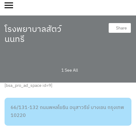
โรงพยาบาลสัตว์
Share
นนทรี
1 See All
[bsa_pro_ad_space id=9]
66/131-132 ถนนพหลโยธิน อนุสาวรีย์ บางเขน กรุงเทพ
10220