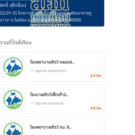
ลัคกี้ เพ็ทช็อป
22/29-31 โครการสินอุดมช๊อปปิ้งมอลล์ ถ.พัฒนาการคู
ขวาง' ต.ในเมือง อ.เมือง นครศรีธรรมราช 80000
ถานที่ใกล้เคียง
โรงพยาบาลสัตว์ คลองส..
กรุงเทพ
คลองสามวา
3.9 km
โรงบาลสัตว์เพ็ทเฮ้า2..
กรุงเทพ
ลาดกระบัง
4.5 km
โรงพยาบาลสัตว์ กม. 8..