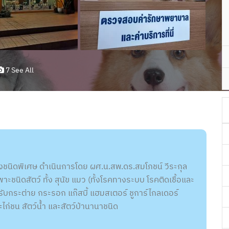
7 See All
้ยงชนิดพิเศษ ดำเนินการโดย ผศ.น.สพ.ดร.สมโภชน์ วีระกุล
ชนิดสัตว์ ทั้ง สุนัข แมว (ทั้งโรคทางระบบ โรคติดเชื้อและ
รับกระต่าย กระรอก แก๊สบี้ แฮมสเตอร์ ชูการ์ไกลเดอร์
ะไก่ชน สัตว์น้ำ และสัตว์ป่านานาชนิด