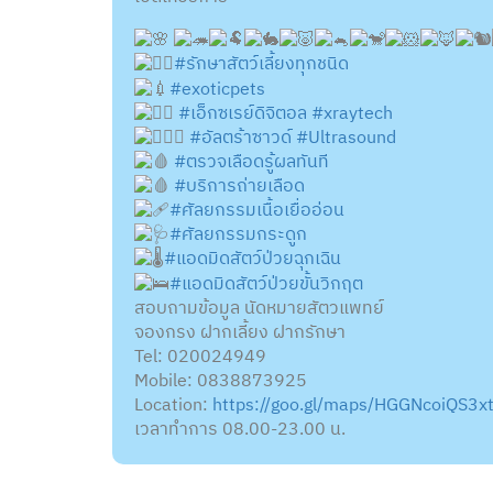
#รักษาสัตว์เลี้ยงทุกชนิด
#exoticpets
#เอ็กซเรย์ดิจิตอล
#xraytech
#อัลตร้าซาวด์
#Ultrasound
#ตรวจเลือดรู้ผลทันที
#บริการถ่ายเลือด
#ศัลยกรรมเนื้อเยื่ออ่อน
#ศัลยกรรมกระดูก
#แอดมิดสัตว์ป่วยฉุกเฉิน
#แอดมิดสัตว์ป่วยขั้นวิกฤต
สอบถามข้อมูล นัดหมายสัตวแพทย์
จองกรง ฝากเลี้ยง ฝากรักษา
Tel: 020024949
Mobile: 0838873925
Location:
https://goo.gl/maps/HGGNcoiQS3
เวลาทำการ 08.00-23.00 น.