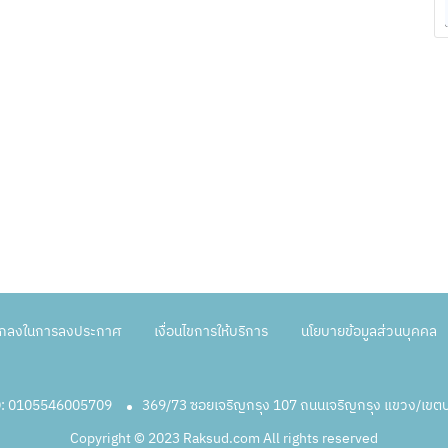
ตกลงในการลงประกาศ
เงื่อนไขการให้บริการ
นโยบายข้อมูลส่วนบุคคล
ID: 0105546005709
369/73 ซอยเจริญกรุง 107 ถนนเจริญกรุง แขวง/เข
Copyright © 2023 Raksud.com All rights reserved