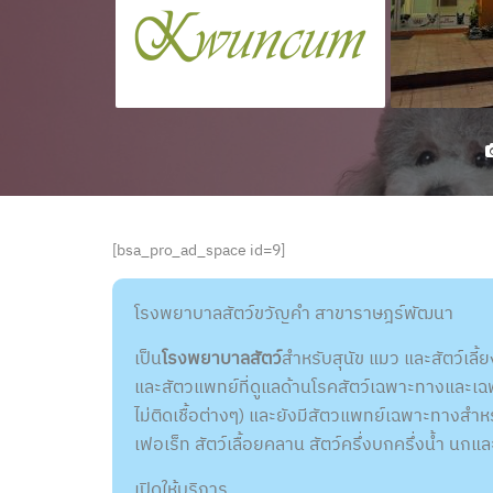
[bsa_pro_ad_space id=9]
โรงพยาบาลสัตว์ขวัญคำ สาขาราษฎร์พัฒนา
เป็น
โรงพยาบาลสัตว์
สำหรับสุนัข แมว และสัตว์เลี
และสัตวแพทย์ที่ดูแลด้านโรคสัตว์เฉพาะทางและเฉพาะ
ไม่ติดเชื้อต่างๆ) และยังมีสัตวแพทย์เฉพาะทางสำห
เฟอเร็ท สัตว์เลื้อยคลาน สัตว์ครึ่งบกครึ่งน้ำ นกแล
เปิดให้บริการ