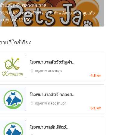
ร้านเพ็ทจ้า ตลาดชัชวาล
99/9 หมู่บ้าน ตลาดชัชวาล ต.บึงคำพร้อย อ.ลาดหลุมแก้ว
จ.ปทุมธานี 12150
ถานที่ใกล้เคียง
โรงพยาบาลสัตว์ขวัญคำ..
กรุงเทพ
สะพานสูง
4.5 km
โรงพยาบาลสัตว์ คลองส..
กรุงเทพ
คลองสามวา
5.1 km
โรงพยาบาลรักษ์สัตว์..