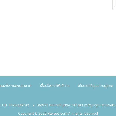
ตกลงในการลงประกาศ
เงื่อนไขการให้บริการ
นโยบายข้อมูลส่วนบุคคล
ID: 0105546005709
369/73 ซอยเจริญกรุง 107 ถนนเจริญกรุง แขวง/เข
Copyright © 2023 Raksud.com All rights reserved