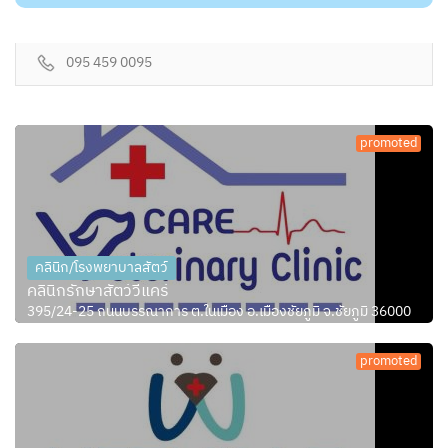
095 459 0095
promoted
คลินิก/โรงพยาบาลสัตว์
คลินิกรักษาสัตว์วีแคร์
395/24-25 ถนนบรรณาการ ต.ในเมือง อ.เมืองชัยภูมิ จ.ชัยภูมิ 36000
promoted