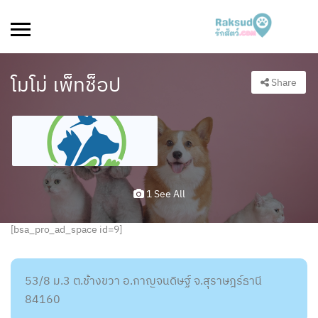
โมโม่ เพ็ทช็อป
Share
1 See All
[bsa_pro_ad_space id=9]
53/8 ม.3 ต.ช้างขวา อ.กาญจนดิษฐ์ จ.สุราษฎร์ธานี
84160