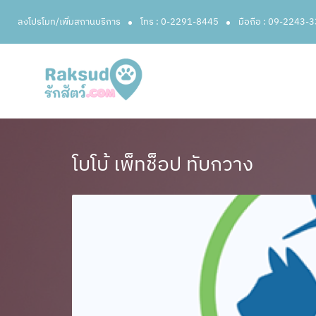
ลงโปรโมท/เพิ่มสถานบริการ
โทร : 0-2291-8445
มือถือ : 09-2243-
โบโบ้ เพ็ทช็อป ทับกวาง