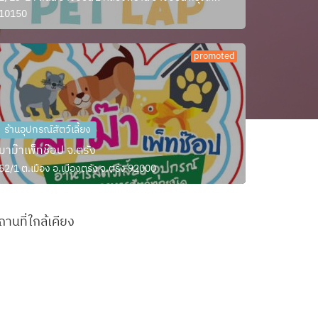
10150
promoted
ร้านอุปกรณ์สัตว์เลี้ยง
มาม๊าเพ็ทช๊อป จ.ตรัง
52/1 ต.เมือง อ.เมืองตรัง จ.ตรัง 92000
ถานที่ใกล้เคียง