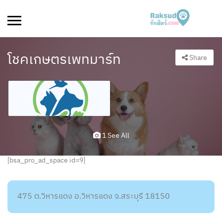
โชคเกษตรเพทมาร์ท
Share
1 See All
[bsa_pro_ad_space id=9]
475 ต.วิหารแดง อ.วิหารแดง จ.สระบุรี 18150