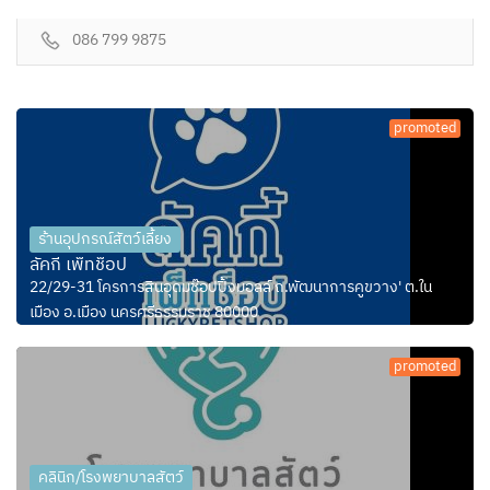
086 799 9875
promoted
ร้านอุปกรณ์สัตว์เลี้ยง
ลัคกี้ เพ็ทช็อป
22/29-31 โครการสินอุดมช๊อปปิ้งมอลล์ ถ.พัฒนาการคูขวาง' ต.ใน
เมือง อ.เมือง นครศรีธรรมราช 80000
promoted
คลินิก/โรงพยาบาลสัตว์