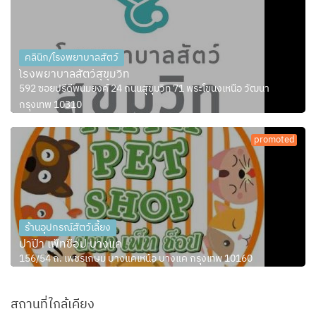
คลินิก/โรงพยาบาลสัตว์
โรงพยาบาลสัตว์สุขุมวิท
592 ซอยปรีดีพนมยงค์ 24 ถนนสุขุมวิท 71 พระโขนงเหนือ วัฒนา
กรุงเทพ 10310
promoted
ร้านอุปกรณ์สัตว์เลี้ยง
ปาป๊า เพ็ทช็อป บางแค
156/54 ถ. เพชรเกษม บางแคเหนือ บางแค กรุงเทพ 10160
สถานที่ใกล้เคียง