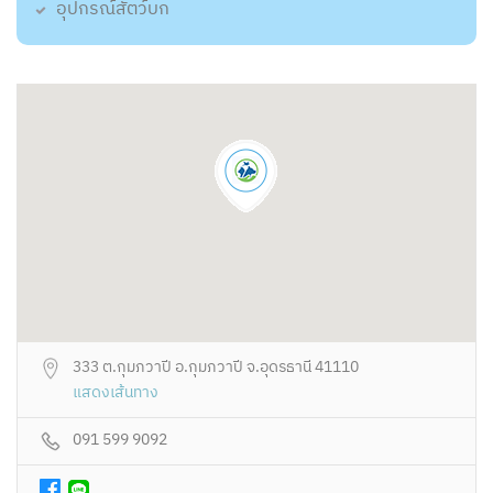
อุปกรณ์สัตว์บก
333 ต.กุมภวาปี อ.กุมภวาปี จ.อุดรธานี 41110
แสดงเส้นทาง
091 599 9092