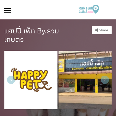
แฮปปี้ เพ็ท By.รวม
Share
เกษตร