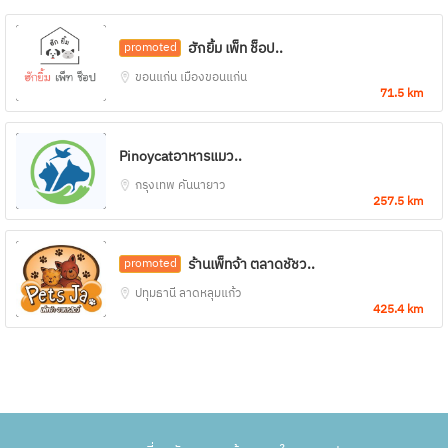
ฮักยิ้ม เพ็ท ช็อป..
promoted
ขอนแก่น
เมืองขอนแก่น
71.5 km
Pinoycatอาหารแมว..
กรุงเทพ
คันนายาว
257.5 km
ร้านเพ็ทจ้า ตลาดชัชว..
promoted
ปทุมธานี
ลาดหลุมแก้ว
425.4 km