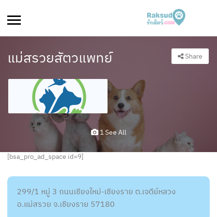
แม่สรวยสัตวแพทย์
Share
1 See All
[bsa_pro_ad_space id=9]
299/1 หมู่ 3 ถนนเชียงใหม่-เชียงราย ต.เจดีย์หลวง
อ.แม่สรวย จ.เชียงราย 57180