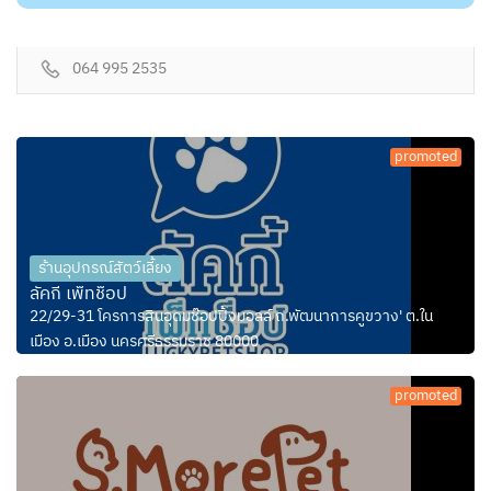
064 995 2535
promoted
ร้านอุปกรณ์สัตว์เลี้ยง
ลัคกี้ เพ็ทช็อป
22/29-31 โครการสินอุดมช๊อปปิ้งมอลล์ ถ.พัฒนาการคูขวาง' ต.ใน
เมือง อ.เมือง นครศรีธรรมราช 80000
promoted