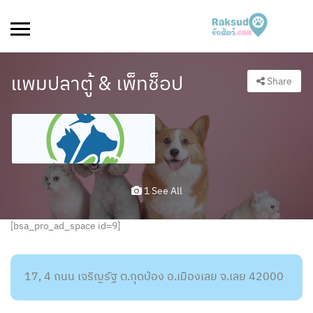
แพมปลาตู้ & เพ็ทช็อป
Share
1 See All
[bsa_pro_ad_space id=9]
17, 4 ถนน เจริญรัฐ ต.กุดป่อง อ.เมืองเลย จ.เลย 42000