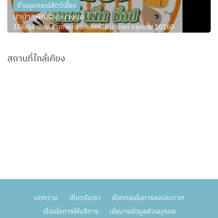
ร้านอุปกรณ์สัตว์เลี้ยง
ปาป๊า เพ็ทช็อป บางแค
156/54 ถ. เพชรเกษม บางแคเหนือ บางแค กรุงเทพ 10160
สถานที่ใกล้เคียง
บทความ
เกี่ยวกับเรา
ข้อตกลงในการลงประกาศ
เงื่อนไขการให้บริการ
นโยบายข้อมูลส่วนบุคคล