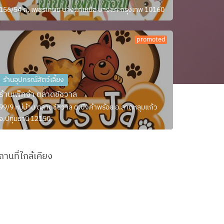
156/54 ถ. เพชรเกษม บางแคเหนือ บางแค กรุงเทพ 10160
promoted
ร้านอุปกรณ์สัตว์เลี้ยง
ร้านเพ็ทจ้า ตลาดชัชวาล
99/9 หมู่บ้าน ตลาดชัชวาล ต.บึงคำพร้อย อ.ลาดหลุมแก้ว
จ.ปทุมธานี 12150
ถานที่ใกล้เคียง