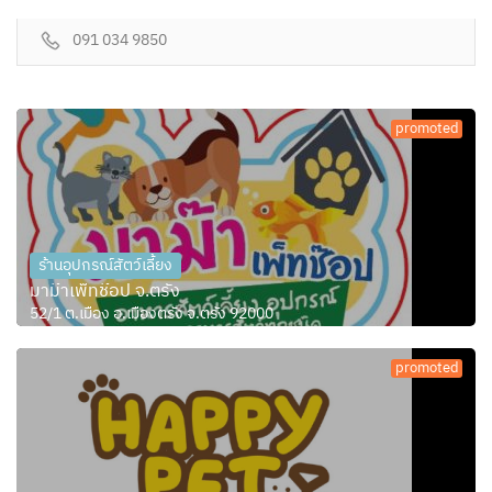
091 034 9850
promoted
ร้านอุปกรณ์สัตว์เลี้ยง
มาม๊าเพ็ทช๊อป จ.ตรัง
52/1 ต.เมือง อ.เมืองตรัง จ.ตรัง 92000
promoted