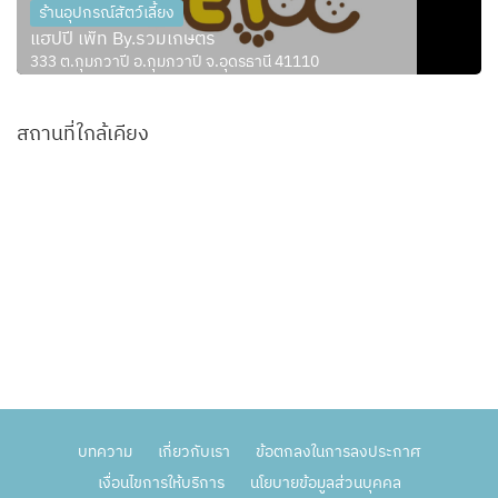
ร้านอุปกรณ์สัตว์เลี้ยง
แฮปปี้ เพ็ท By.รวมเกษตร
333 ต.กุมภวาปี อ.กุมภวาปี จ.อุดรธานี 41110
สถานที่ใกล้เคียง
บทความ
เกี่ยวกับเรา
ข้อตกลงในการลงประกาศ
เงื่อนไขการให้บริการ
นโยบายข้อมูลส่วนบุคคล