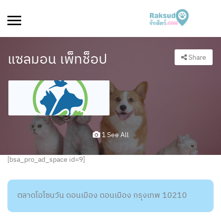
แซลมอน เพ็ทช็อป
Share
1 See All
[bsa_pro_ad_space id=9]
ตลาดโอโซนวัน ดอนเมือง ดอนเมือง กรุงเทพ 10210